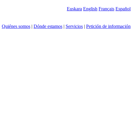
Euskara
English
Français
Español
Quiénes somos
|
Dónde estamos
|
Servicios
|
Petición de información