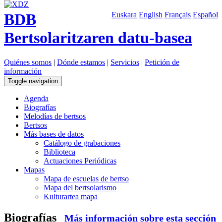
BDB
Euskara
English
Français
Español
Bertsolaritzaren datu-basea
Quiénes somos
|
Dónde estamos
|
Servicios
|
Petición de
información
Toggle navigation
Agenda
Biografías
Melodías de bertsos
Bertsos
Más bases de datos
Catálogo de grabaciones
Biblioteca
Actuaciones Periódicas
Mapas
Mapa de escuelas de bertso
Mapa del bertsolarismo
Kulturartea mapa
Biografías
Más información sobre esta sección