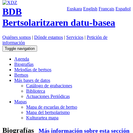
BDB
Euskara
English
Français
Español
Bertsolaritzaren datu-basea
Quiénes somos
|
Dónde estamos
|
Servicios
|
Petición de
información
Toggle navigation
Agenda
Biografías
Melodías de bertsos
Bertsos
Más bases de datos
Catálogo de grabaciones
Biblioteca
Actuaciones Periódicas
Mapas
Mapa de escuelas de bertso
Mapa del bertsolarismo
Kulturartea mapa
Biografías
Más información sobre esta sección