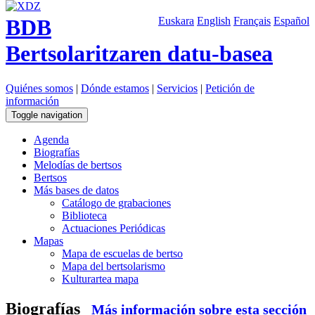
BDB
Euskara
English
Français
Español
Bertsolaritzaren datu-basea
Quiénes somos
|
Dónde estamos
|
Servicios
|
Petición de
información
Toggle navigation
Agenda
Biografías
Melodías de bertsos
Bertsos
Más bases de datos
Catálogo de grabaciones
Biblioteca
Actuaciones Periódicas
Mapas
Mapa de escuelas de bertso
Mapa del bertsolarismo
Kulturartea mapa
Biografías
Más información sobre esta sección