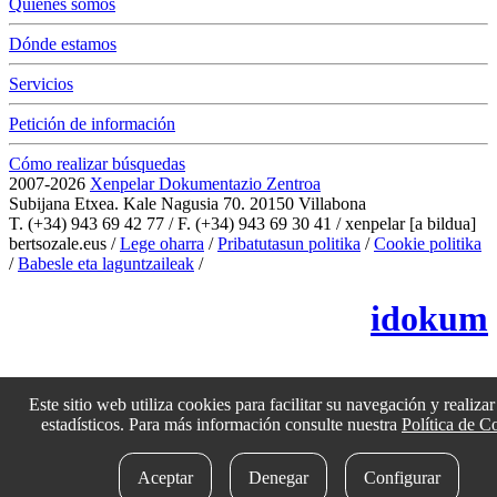
Quiénes somos
Dónde estamos
Servicios
Petición de información
Cómo realizar búsquedas
2007-2026
Xenpelar Dokumentazio Zentroa
Subijana Etxea. Kale Nagusia 70. 20150 Villabona
T. (+34) 943 69 42 77 / F. (+34) 943 69 30 41 / xenpelar [a bildua]
bertsozale.eus /
Lege oharra
/
Pribatutasun politika
/
Cookie politika
/
Babesle eta laguntzaileak
/
Cambiar la configuración de las cookies
idokum
Este sitio web utiliza cookies para facilitar su navegación y realizar 
estadísticos. Para más información consulte nuestra
Política de C
Aceptar
Denegar
Configurar