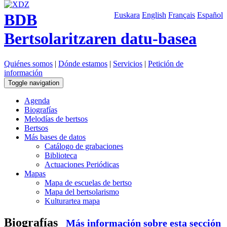
BDB
Euskara
English
Français
Español
Bertsolaritzaren datu-basea
Quiénes somos
|
Dónde estamos
|
Servicios
|
Petición de
información
Toggle navigation
Agenda
Biografías
Melodías de bertsos
Bertsos
Más bases de datos
Catálogo de grabaciones
Biblioteca
Actuaciones Periódicas
Mapas
Mapa de escuelas de bertso
Mapa del bertsolarismo
Kulturartea mapa
Biografías
Más información sobre esta sección