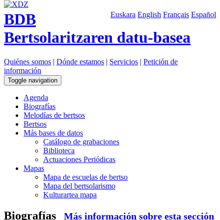
BDB
Euskara
English
Français
Español
Bertsolaritzaren datu-basea
Quiénes somos
|
Dónde estamos
|
Servicios
|
Petición de
información
Toggle navigation
Agenda
Biografías
Melodías de bertsos
Bertsos
Más bases de datos
Catálogo de grabaciones
Biblioteca
Actuaciones Periódicas
Mapas
Mapa de escuelas de bertso
Mapa del bertsolarismo
Kulturartea mapa
Biografías
Más información sobre esta sección