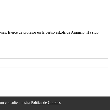
nes. Ejerce de profesor en la bertso eskola de Aramaio. Ha sido
ción consulte nuestra
Política de Cookies
esle eta laguntzaileak
/
Cambiar la configuración de las cookies