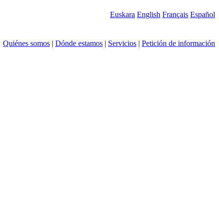
Euskara
English
Français
Español
Quiénes somos
|
Dónde estamos
|
Servicios
|
Petición de información