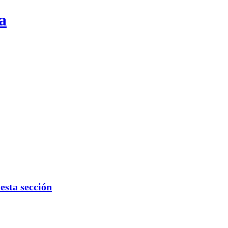
a
sta sección