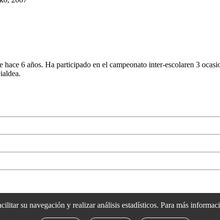
 hace 6 años. Ha participado en el campeonato inter-escolaren 3 ocasio
ialdea.
acilitar su navegación y realizar análisis estadísticos. Para más informa
rtsozale.eus /
Lege oharra
/
Pribatutasun politika
/
Cookie politika
/
Bab