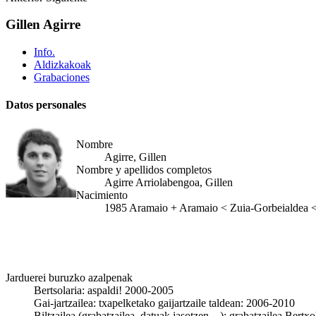
Gillen Agirre
Info.
Aldizkakoak
Grabaciones
Datos personales
Nombre
Agirre, Gillen
Nombre y apellidos completos
Agirre Arriolabengoa, Gillen
Nacimiento
1985
Aramaio
+
Aramaio < Zuia-Gorbeialdea <
Jarduerei buruzko azalpenak
Bertsolaria: aspaldi! 2000-2005
Gai-jartzailea: txapelketako gaijartzaile taldean: 2006-2010
Biltzailea (grabatzailea, datuak jasotzen…): grabatzailea Bertx