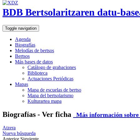
BDB Bertsolaritzaren datu-base
Toggle navigation
Agenda
Biografías
Melodías de bertsos
Bertsos
Más bases de datos
Catálogo de grabaciones
Biblioteca
Actuaciones Periódicas
Mapas
Mapa de escuelas de bertso
Mapa del bertsolarismo
Kulturartea mapa
Biografías - Ver ficha
Más información sobre e
Atzera
Nueva búsqueda
Anterior
Siguiente