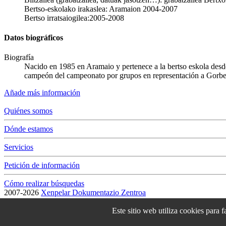
Bertso-eskolako irakaslea: Aramaion 2004-2007
Bertso irratsaiogilea:2005-2008
Datos biográficos
Biografía
Nacido en 1985 en Aramaio y pertenece a la bertso eskola desde
campeón del campeonato por grupos en representación a Gorbe
Añade más información
Quiénes somos
Dónde estamos
Servicios
Petición de información
Cómo realizar búsquedas
2007-2026
Xenpelar Dokumentazio Zentroa
Subijana Etxea. Kale Nagusia 70. 20150 Villabona
Este sitio web utiliza cookies para f
T. (+34) 943 69 42 77 / F. (+34) 943 69 30 41 / xenpelar [a bildua] be