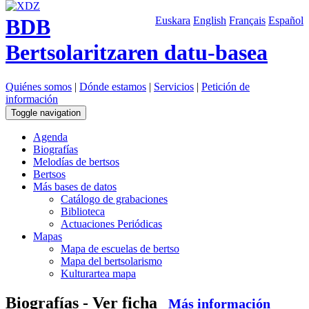
BDB
Euskara
English
Français
Español
Bertsolaritzaren datu-basea
Quiénes somos
|
Dónde estamos
|
Servicios
|
Petición de
información
Toggle navigation
Agenda
Biografías
Melodías de bertsos
Bertsos
Más bases de datos
Catálogo de grabaciones
Biblioteca
Actuaciones Periódicas
Mapas
Mapa de escuelas de bertso
Mapa del bertsolarismo
Kulturartea mapa
Biografías - Ver ficha
Más información