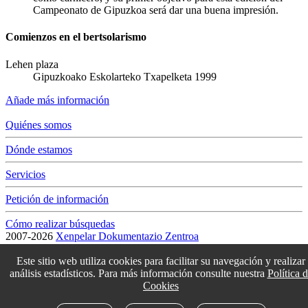
Campeonato de Gipuzkoa será dar una buena impresión.
Comienzos en el bertsolarismo
Lehen plaza
Gipuzkoako Eskolarteko Txapelketa 1999
Añade más información
Quiénes somos
Dónde estamos
Servicios
Petición de información
Cómo realizar búsquedas
2007-2026
Xenpelar Dokumentazio Zentroa
Subijana Etxea. Kale Nagusia 70. 20150 Villabona
T. (+34) 943 69 42 77 / F. (+34) 943 69 30 41 / xenpelar [a bildua]
Este sitio web utiliza cookies para facilitar su navegación y realizar
bertsozale.eus /
Lege oharra
/
Pribatutasun politika
/
Cookie politika
análisis estadísticos. Para más información consulte nuestra
Política 
/
Babesle eta laguntzaileak
/
Cambiar la configuración de las cookies
Cookies