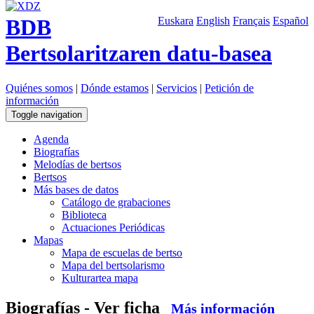
BDB
Euskara
English
Français
Español
Bertsolaritzaren datu-basea
Quiénes somos
|
Dónde estamos
|
Servicios
|
Petición de
información
Toggle navigation
Agenda
Biografías
Melodías de bertsos
Bertsos
Más bases de datos
Catálogo de grabaciones
Biblioteca
Actuaciones Periódicas
Mapas
Mapa de escuelas de bertso
Mapa del bertsolarismo
Kulturartea mapa
Biografías - Ver ficha
Más información