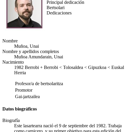
Principal dedicación
Bertsolari
Dedicaciones
Nombre
Muñoa, Unai
Nombre y apellidos completos
Muñoa Amundarain, Unai
Nacimiento
1982
Berrobi
+
Berrobi < Tolosaldea < Gipuzkoa < Euskal
Herria
Profesor/a de bertsolaritza
Promotor
Gai-jartzailea
Datos biográficos
Biografía
Este lasartearra nació el 9 de septiembre del 1982. Trabaja
como carnicero, y su primer objetivo para esta edición del