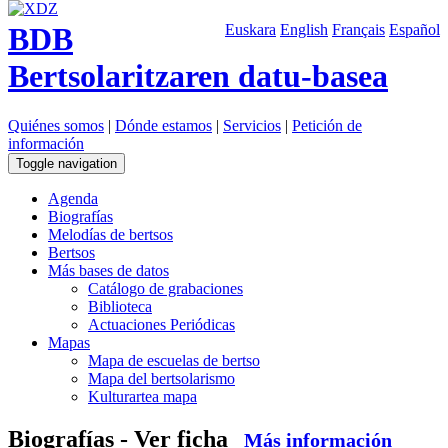
BDB
Euskara
English
Français
Español
Bertsolaritzaren datu-basea
Quiénes somos
|
Dónde estamos
|
Servicios
|
Petición de
información
Toggle navigation
Agenda
Biografías
Melodías de bertsos
Bertsos
Más bases de datos
Catálogo de grabaciones
Biblioteca
Actuaciones Periódicas
Mapas
Mapa de escuelas de bertso
Mapa del bertsolarismo
Kulturartea mapa
Biografías - Ver ficha
Más información