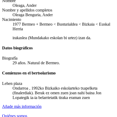
Nombre
Oleaga, Ander
Nombre y apellidos completos
Oleaga Benguria, Ander
Nacimiento
1977
Bermeo
+
Bermeo < Busturialdea < Bizkaia < Euskal
Herria
irakaslea (Mundakako eskolan bi urtez) izan da.
Datos biográficos
Biografía
29 años. Natural de Bermeo.
Comienzos en el bertsolarismo
Lehen plaza
Ondarroa , 1992ko Bizkaiko eskolarteko txapelketa
(finalerdiak). Berak ez omen zuen joan nahi baina Jon
Lopategik ia-ia belarrietatik tiraka eraman zuen
Añade más información
Quiénes somos