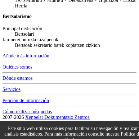
1975
Mutriku
+
Mutriku < Debabarrena < Gipuzkoa < Euskal
Herria
Bertsolarismo
Principal dedicación
Bertsolari
Jarduerei buruzko azalpenak
Bertsoak sekretario batek kopiatzen zizkion
Añade más información
Quiénes somos
Dónde estamos
Servicios
Petición de información
Cómo realizar búsquedas
2007-2026
Xenpelar Dokumentazio Zentroa
Subijana Etxea. Kale Nagusia 70. 20150 Villabona
T. (+34) 943 69 42 77 / F. (+34) 943 69 30 41 / xenpelar [a bildua]
Este sitio web utiliza cookies para facilitar su navegación y realizar
bertsozale.eus /
Lege oharra
/
Pribatutasun politika
/
Cookie politika
análisis estadísticos. Para más información consulte nuestra
Política 