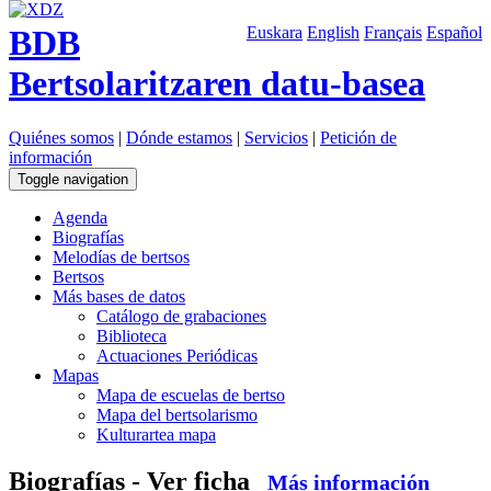
BDB
Euskara
English
Français
Español
Bertsolaritzaren datu-basea
Quiénes somos
|
Dónde estamos
|
Servicios
|
Petición de
información
Toggle navigation
Agenda
Biografías
Melodías de bertsos
Bertsos
Más bases de datos
Catálogo de grabaciones
Biblioteca
Actuaciones Periódicas
Mapas
Mapa de escuelas de bertso
Mapa del bertsolarismo
Kulturartea mapa
Biografías - Ver ficha
Más información