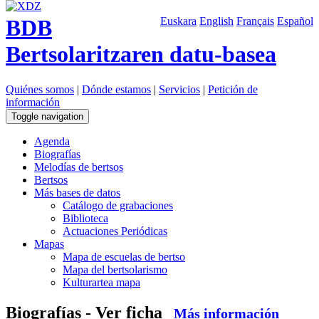
BDB
Euskara
English
Français
Español
Bertsolaritzaren datu-basea
Quiénes somos
|
Dónde estamos
|
Servicios
|
Petición de
información
Toggle navigation
Agenda
Biografías
Melodías de bertsos
Bertsos
Más bases de datos
Catálogo de grabaciones
Biblioteca
Actuaciones Periódicas
Mapas
Mapa de escuelas de bertso
Mapa del bertsolarismo
Kulturartea mapa
Biografías - Ver ficha
Más información