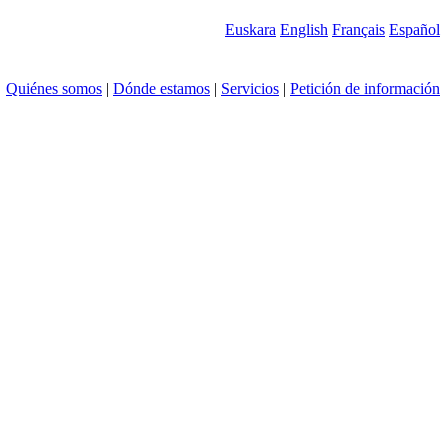
Euskara
English
Français
Español
Quiénes somos
|
Dónde estamos
|
Servicios
|
Petición de información