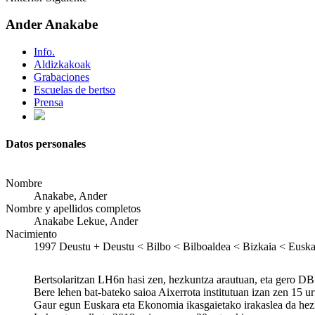
Ander Anakabe
Info.
Aldizkakoak
Grabaciones
Escuelas de bertso
Prensa
Datos personales
Nombre
Anakabe, Ander
Nombre y apellidos completos
Anakabe Lekue, Ander
Nacimiento
1997
Deustu
+
Deustu < Bilbo < Bilboaldea < Bizkaia < Euska
Bertsolaritzan LH6n hasi zen, hezkuntza arautuan, eta gero DBH
Bere lehen bat-bateko saioa Aixerrota institutuan izan zen 15 u
Gaur egun Euskara eta Ekonomia ikasgaietako irakaslea da hez