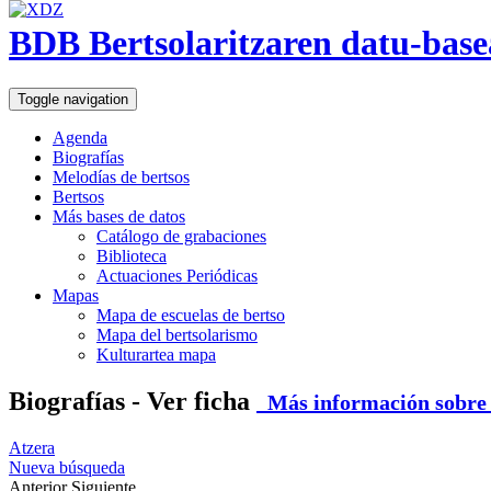
BDB Bertsolaritzaren datu-base
Toggle navigation
Agenda
Biografías
Melodías de bertsos
Bertsos
Más bases de datos
Catálogo de grabaciones
Biblioteca
Actuaciones Periódicas
Mapas
Mapa de escuelas de bertso
Mapa del bertsolarismo
Kulturartea mapa
Biografías - Ver ficha
Más información sobre e
Atzera
Nueva búsqueda
Anterior
Siguiente