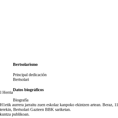
Bertsolarismo
Principal dedicación
Bertsolari
Datos biográficos
l Herria
Biografía
1etik aurrera jarraitu zuen eskolaz kanpoko ekintzen artean. Beraz, 11-
rterekin, Bertsolari Gazteen BBK sariketan.
kuntza publikoan.