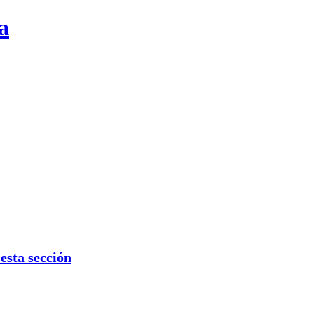
a
sta sección