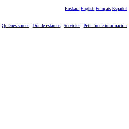
Euskara
English
Français
Español
Quiénes somos
|
Dónde estamos
|
Servicios
|
Petición de información