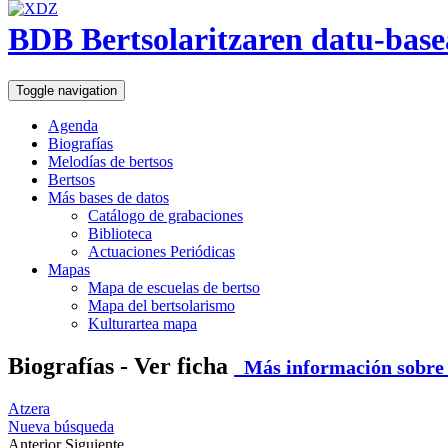
BDB Bertsolaritzaren datu-base
Toggle navigation
Agenda
Biografías
Melodías de bertsos
Bertsos
Más bases de datos
Catálogo de grabaciones
Biblioteca
Actuaciones Periódicas
Mapas
Mapa de escuelas de bertso
Mapa del bertsolarismo
Kulturartea mapa
Biografías - Ver ficha
Más información sobre e
Atzera
Nueva búsqueda
Anterior
Siguiente