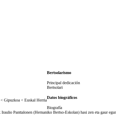
Bertsolarismo
Principal dedicación
Bertsolari
Datos biográficos
 < Gipuzkoa < Euskal Herria
Biografía
 Iraulio Panttalonen (Hernaniko Bertso-Eskolan) hasi zen eta gaur egun 