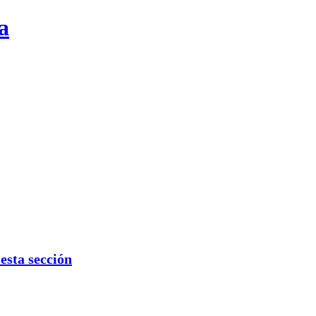
a
sta sección