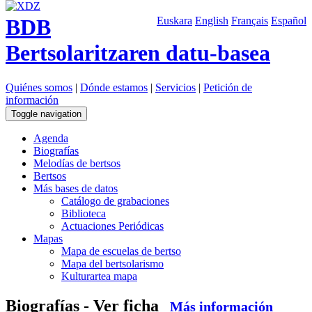
BDB
Euskara
English
Français
Español
Bertsolaritzaren datu-basea
Quiénes somos
|
Dónde estamos
|
Servicios
|
Petición de
información
Toggle navigation
Agenda
Biografías
Melodías de bertsos
Bertsos
Más bases de datos
Catálogo de grabaciones
Biblioteca
Actuaciones Periódicas
Mapas
Mapa de escuelas de bertso
Mapa del bertsolarismo
Kulturartea mapa
Biografías - Ver ficha
Más información