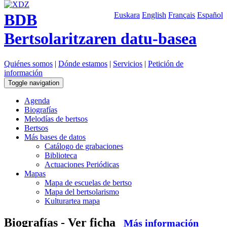
BDB
Euskara
English
Français
Español
Bertsolaritzaren datu-basea
Quiénes somos
|
Dónde estamos
|
Servicios
|
Petición de
información
Toggle navigation
Agenda
Biografías
Melodías de bertsos
Bertsos
Más bases de datos
Catálogo de grabaciones
Biblioteca
Actuaciones Periódicas
Mapas
Mapa de escuelas de bertso
Mapa del bertsolarismo
Kulturartea mapa
Biografías - Ver ficha
Más información