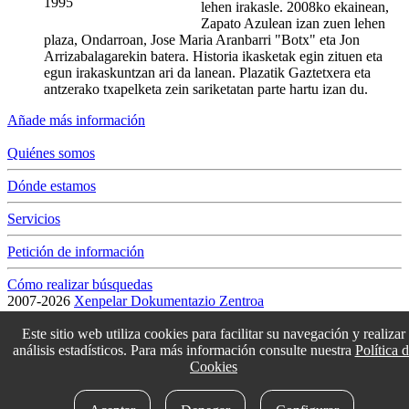
1995
lehen irakasle. 2008ko ekainean,
Zapato Azulean izan zuen lehen
plaza, Ondarroan, Jose Maria Aranbarri "Botx" eta Jon
Arrizabalagarekin batera. Historia ikasketak egin zituen eta
egun irakaskuntzan ari da lanean. Plazatik Gaztetxera eta
antzerako txapelketa zein sariketatan parte hartu izan du.
Añade más información
Quiénes somos
Dónde estamos
Servicios
Petición de información
Cómo realizar búsquedas
2007-2026
Xenpelar Dokumentazio Zentroa
Subijana Etxea. Kale Nagusia 70. 20150 Villabona
T. (+34) 943 69 42 77 / F. (+34) 943 69 30 41 / xenpelar [a bildua]
Este sitio web utiliza cookies para facilitar su navegación y realizar
bertsozale.eus /
Lege oharra
/
Pribatutasun politika
/
Cookie politika
análisis estadísticos. Para más información consulte nuestra
Política 
/
Babesle eta laguntzaileak
/
Cambiar la configuración de las cookies
Cookies