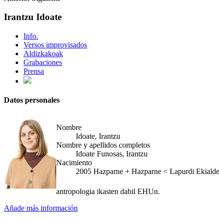
Irantzu Idoate
Info.
Versos improvisados
Aldizkakoak
Grabaciones
Prensa
Datos personales
Nombre
Idoate, Irantzu
Nombre y apellidos completos
Idoate Funosas, Irantzu
Nacimiento
2005
Hazparne
+
Hazparne < Lapurdi Ekialde
antropologia ikasten dabil EHUn.
Añade más información