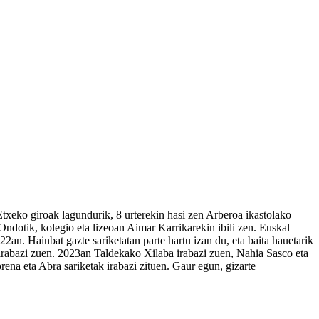
xeko giroak lagundurik, 8 urterekin hasi zen Arberoa ikastolako
Ondotik, kolegio eta lizeoan Aimar Karrikarekin ibili zen. Euskal
2an. Hainbat gazte sariketatan parte hartu izan du, eta baita hauetarik
 irabazi zuen. 2023an Taldekako Xilaba irabazi zuen, Nahia Sasco eta
ena eta Abra sariketak irabazi zituen. Gaur egun, gizarte