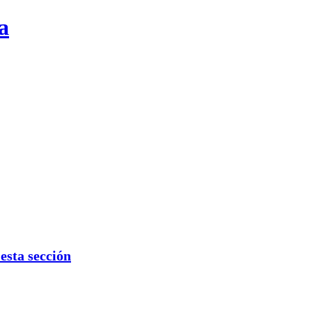
a
sta sección