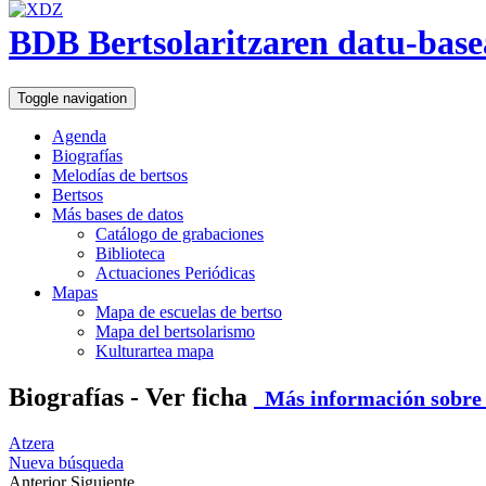
BDB Bertsolaritzaren datu-base
Toggle navigation
Agenda
Biografías
Melodías de bertsos
Bertsos
Más bases de datos
Catálogo de grabaciones
Biblioteca
Actuaciones Periódicas
Mapas
Mapa de escuelas de bertso
Mapa del bertsolarismo
Kulturartea mapa
Biografías - Ver ficha
Más información sobre e
Atzera
Nueva búsqueda
Anterior
Siguiente