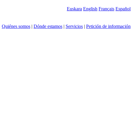
Euskara
English
Français
Español
Quiénes somos
|
Dónde estamos
|
Servicios
|
Petición de información