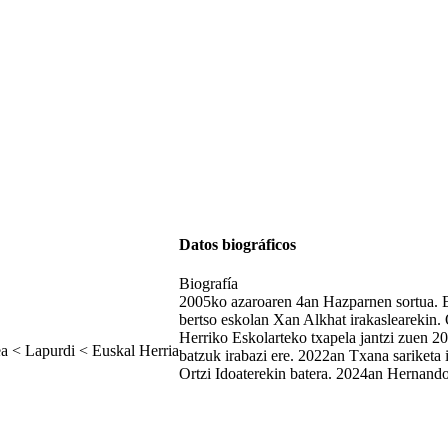
Datos biográficos
Biografía
2005ko azaroaren 4an Hazparnen sortua. Et
bertso eskolan Xan Alkhat irakaslearekin. 
Herriko Eskolarteko txapela jantzi zuen 202
a < Lapurdi < Euskal Herria
batzuk irabazi ere. 2022an Txana sariketa
Ortzi Idoaterekin batera. 2024an Hernandor