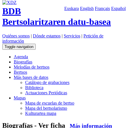
BDB
Euskara
English
Français
Español
Bertsolaritzaren datu-basea
Quiénes somos
|
Dónde estamos
|
Servicios
|
Petición de
información
Toggle navigation
Agenda
Biografías
Melodías de bertsos
Bertsos
Más bases de datos
Catálogo de grabaciones
Biblioteca
Actuaciones Periódicas
Mapas
Mapa de escuelas de bertso
Mapa del bertsolarismo
Kulturartea mapa
Biografías - Ver ficha
Más información