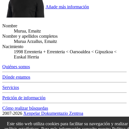
Añade más información
Nombre
Murua, Emaitz
Nombre y apellidos completos
Murua Arzallus, Emaitz
Nacimiento
1998
Errenteria
+
Errenteria < Oarsoaldea < Gipuzkoa <
Euskal Herria
Quiénes somos
Dónde estamos
Servicios
Petición de información
Cómo realizar búsquedas
2007-2026
Xenpelar Dokumentazio Zentroa
Subijana Etxea. Kale Nagusia 70. 20150 Villabona
T. (+34) 943 69 42 77 / F. (+34) 943 69 30 41 / xenpelar [a bildua]
Este sitio web utiliza cookies para facilitar su navegación y realizar
bertsozale.eus /
Lege oharra
/
Pribatutasun politika
/
Cookie politika
análisis estadísticos. Para más información consulte nuestra
Política 