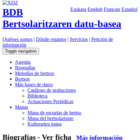
BDB
Euskara
English
Français
Español
Bertsolaritzaren datu-basea
Quiénes somos
|
Dónde estamos
|
Servicios
|
Petición de
información
Toggle navigation
Agenda
Biografías
Melodías de bertsos
Bertsos
Más bases de datos
Catálogo de grabaciones
Biblioteca
Actuaciones Periódicas
Mapas
Mapa de escuelas de bertso
Mapa del bertsolarismo
Kulturartea mapa
Biografías - Ver ficha
Más información