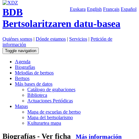
BDB
Euskara
English
Français
Español
Bertsolaritzaren datu-basea
Quiénes somos
|
Dónde estamos
|
Servicios
|
Petición de
información
Toggle navigation
Agenda
Biografías
Melodías de bertsos
Bertsos
Más bases de datos
Catálogo de grabaciones
Biblioteca
Actuaciones Periódicas
Mapas
Mapa de escuelas de bertso
Mapa del bertsolarismo
Kulturartea mapa
Biografías - Ver ficha
Más información