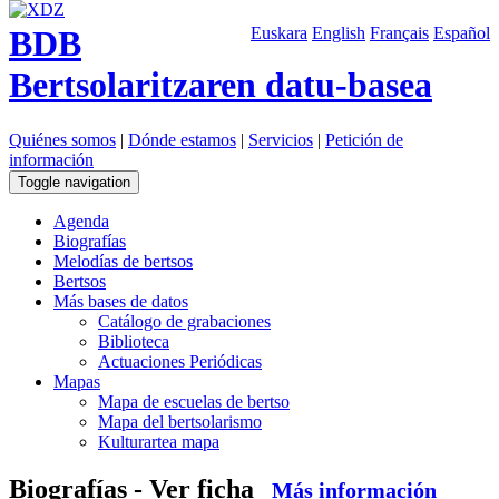
BDB
Euskara
English
Français
Español
Bertsolaritzaren datu-basea
Quiénes somos
|
Dónde estamos
|
Servicios
|
Petición de
información
Toggle navigation
Agenda
Biografías
Melodías de bertsos
Bertsos
Más bases de datos
Catálogo de grabaciones
Biblioteca
Actuaciones Periódicas
Mapas
Mapa de escuelas de bertso
Mapa del bertsolarismo
Kulturartea mapa
Biografías - Ver ficha
Más información