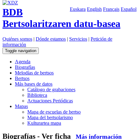
BDB
Euskara
English
Français
Español
Bertsolaritzaren datu-basea
Quiénes somos
|
Dónde estamos
|
Servicios
|
Petición de
información
Toggle navigation
Agenda
Biografías
Melodías de bertsos
Bertsos
Más bases de datos
Catálogo de grabaciones
Biblioteca
Actuaciones Periódicas
Mapas
Mapa de escuelas de bertso
Mapa del bertsolarismo
Kulturartea mapa
Biografías - Ver ficha
Más información