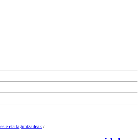
esle eta laguntzaileak
/
Cambiar la configuración de las cookies