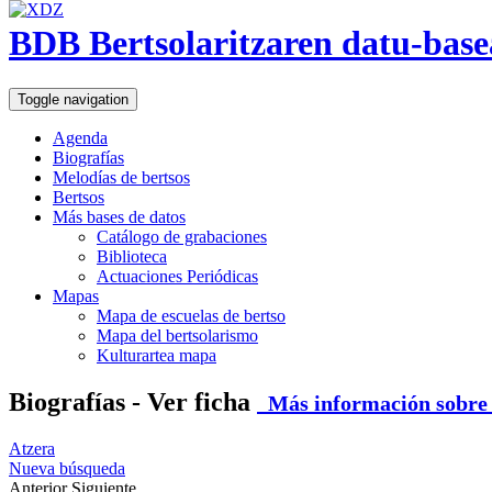
BDB Bertsolaritzaren datu-base
Toggle navigation
Agenda
Biografías
Melodías de bertsos
Bertsos
Más bases de datos
Catálogo de grabaciones
Biblioteca
Actuaciones Periódicas
Mapas
Mapa de escuelas de bertso
Mapa del bertsolarismo
Kulturartea mapa
Biografías - Ver ficha
Más información sobre e
Atzera
Nueva búsqueda
Anterior
Siguiente