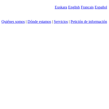
Euskara
English
Français
Español
Quiénes somos
|
Dónde estamos
|
Servicios
|
Petición de información