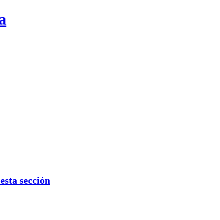
a
sta sección