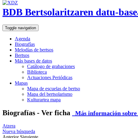
BDB Bertsolaritzaren datu-base
Toggle navigation
Agenda
Biografías
Melodías de bertsos
Bertsos
Más bases de datos
Catálogo de grabaciones
Biblioteca
Actuaciones Periódicas
Mapas
Mapa de escuelas de bertso
Mapa del bertsolarismo
Kulturartea mapa
Biografías - Ver ficha
Más información sobre e
Atzera
Nueva búsqueda
Anterior
Siguiente