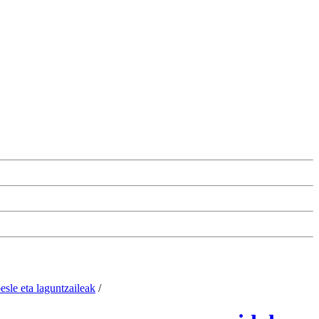
esle eta laguntzaileak
/
Cambiar la configuración de las cookies