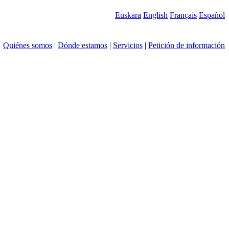
Euskara
English
Français
Español
Quiénes somos
|
Dónde estamos
|
Servicios
|
Petición de información