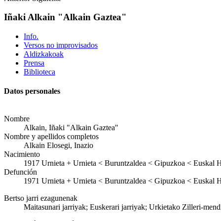
Iñaki Alkain "Alkain Gaztea"
Info.
Versos no improvisados
Aldizkakoak
Prensa
Biblioteca
Datos personales
Nombre
Alkain, Iñaki "Alkain Gaztea"
Nombre y apellidos completos
Alkain Elosegi, Inazio
Nacimiento
1917
Urnieta
+
Urnieta < Buruntzaldea < Gipuzkoa < Euskal H
Defunción
1971
Urnieta
+
Urnieta < Buruntzaldea < Gipuzkoa < Euskal H
Bertso jarri ezagunenak
Maitasunari jarriyak; Euskerari jarriyak; Urkietako Zilleri-mendi