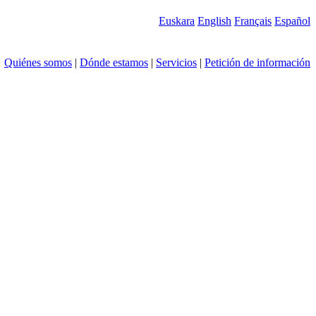
Euskara
English
Français
Español
Quiénes somos
|
Dónde estamos
|
Servicios
|
Petición de información