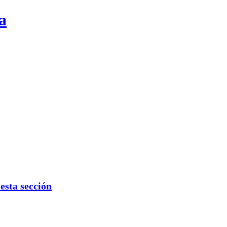
a
sta sección