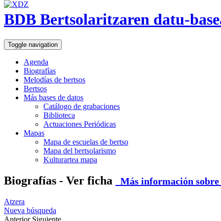
BDB Bertsolaritzaren datu-base
Toggle navigation
Agenda
Biografías
Melodías de bertsos
Bertsos
Más bases de datos
Catálogo de grabaciones
Biblioteca
Actuaciones Periódicas
Mapas
Mapa de escuelas de bertso
Mapa del bertsolarismo
Kulturartea mapa
Biografías - Ver ficha
Más información sobre e
Atzera
Nueva búsqueda
Anterior
Siguiente