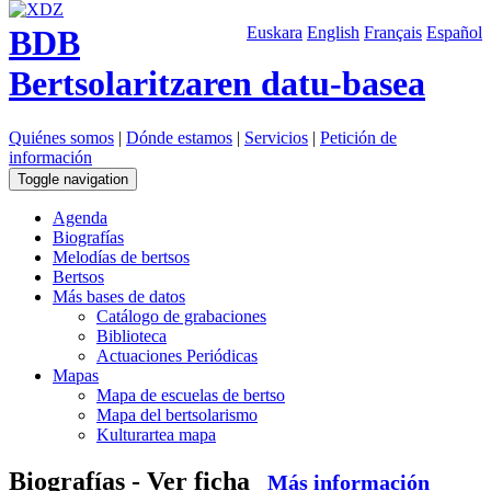
BDB
Euskara
English
Français
Español
Bertsolaritzaren datu-basea
Quiénes somos
|
Dónde estamos
|
Servicios
|
Petición de
información
Toggle navigation
Agenda
Biografías
Melodías de bertsos
Bertsos
Más bases de datos
Catálogo de grabaciones
Biblioteca
Actuaciones Periódicas
Mapas
Mapa de escuelas de bertso
Mapa del bertsolarismo
Kulturartea mapa
Biografías - Ver ficha
Más información