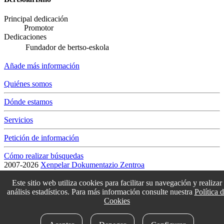
Principal dedicación
Promotor
Dedicaciones
Fundador de bertso-eskola
Añade más información
Quiénes somos
Dónde estamos
Servicios
Petición de información
Cómo realizar búsquedas
2007-2026
Xenpelar Dokumentazio Zentroa
Subijana Etxea. Kale Nagusia 70. 20150 Villabona
T. (+34) 943 69 42 77 / F. (+34) 943 69 30 41 / xenpelar [a bildua]
Este sitio web utiliza cookies para facilitar su navegación y realizar
bertsozale.eus /
Lege oharra
/
Pribatutasun politika
/
Cookie politika
análisis estadísticos. Para más información consulte nuestra
Política 
/
Babesle eta laguntzaileak
/
Cambiar la configuración de las cookies
Cookies