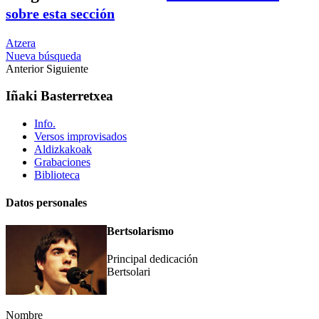
sobre esta sección
Atzera
Nueva búsqueda
Anterior
Siguiente
Iñaki Basterretxea
Info.
Versos improvisados
Aldizkakoak
Grabaciones
Biblioteca
Datos personales
Bertsolarismo
Principal dedicación
Bertsolari
Nombre