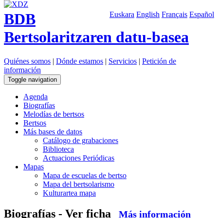
BDB
Euskara
English
Français
Español
Bertsolaritzaren datu-basea
Quiénes somos
|
Dónde estamos
|
Servicios
|
Petición de
información
Toggle navigation
Agenda
Biografías
Melodías de bertsos
Bertsos
Más bases de datos
Catálogo de grabaciones
Biblioteca
Actuaciones Periódicas
Mapas
Mapa de escuelas de bertso
Mapa del bertsolarismo
Kulturartea mapa
Biografías - Ver ficha
Más información