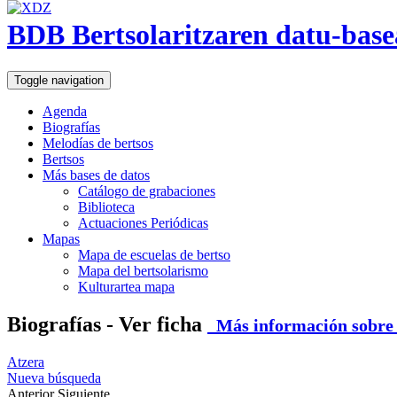
BDB Bertsolaritzaren datu-base
Toggle navigation
Agenda
Biografías
Melodías de bertsos
Bertsos
Más bases de datos
Catálogo de grabaciones
Biblioteca
Actuaciones Periódicas
Mapas
Mapa de escuelas de bertso
Mapa del bertsolarismo
Kulturartea mapa
Biografías - Ver ficha
Más información sobre e
Atzera
Nueva búsqueda
Anterior
Siguiente