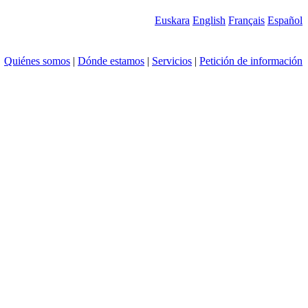
Euskara
English
Français
Español
Quiénes somos
|
Dónde estamos
|
Servicios
|
Petición de información