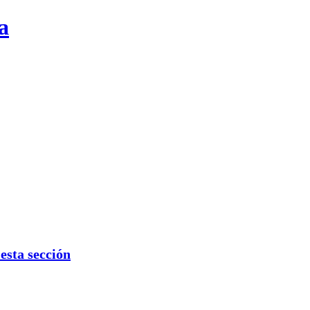
a
sta sección