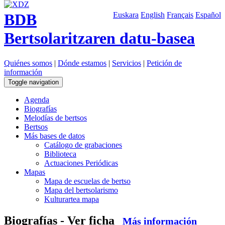
BDB
Euskara
English
Français
Español
Bertsolaritzaren datu-basea
Quiénes somos
|
Dónde estamos
|
Servicios
|
Petición de
información
Toggle navigation
Agenda
Biografías
Melodías de bertsos
Bertsos
Más bases de datos
Catálogo de grabaciones
Biblioteca
Actuaciones Periódicas
Mapas
Mapa de escuelas de bertso
Mapa del bertsolarismo
Kulturartea mapa
Biografías - Ver ficha
Más información