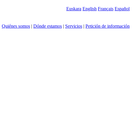
Euskara
English
Français
Español
Quiénes somos
|
Dónde estamos
|
Servicios
|
Petición de información