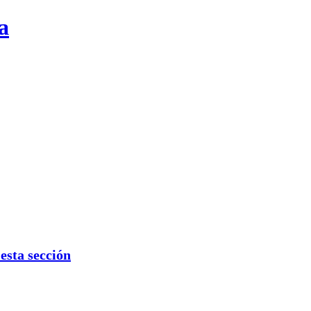
a
sta sección