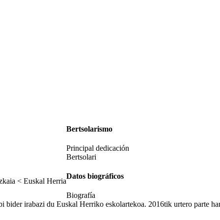
Bertsolarismo
Principal dedicación
Bertsolari
Datos biográficos
kaia < Euskal Herria
Biografía
bi bider irabazi du Euskal Herriko eskolartekoa. 2016tik urtero parte ha