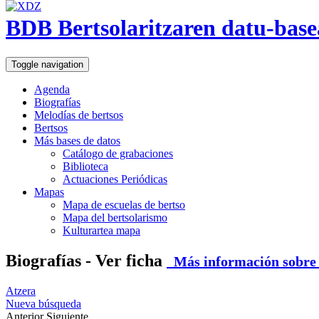
BDB Bertsolaritzaren datu-base
Toggle navigation
Agenda
Biografías
Melodías de bertsos
Bertsos
Más bases de datos
Catálogo de grabaciones
Biblioteca
Actuaciones Periódicas
Mapas
Mapa de escuelas de bertso
Mapa del bertsolarismo
Kulturartea mapa
Biografías - Ver ficha
Más información sobre e
Atzera
Nueva búsqueda
Anterior
Siguiente