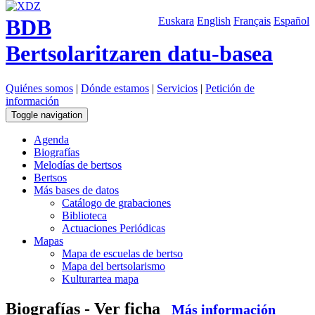
BDB
Euskara
English
Français
Español
Bertsolaritzaren datu-basea
Quiénes somos
|
Dónde estamos
|
Servicios
|
Petición de
información
Toggle navigation
Agenda
Biografías
Melodías de bertsos
Bertsos
Más bases de datos
Catálogo de grabaciones
Biblioteca
Actuaciones Periódicas
Mapas
Mapa de escuelas de bertso
Mapa del bertsolarismo
Kulturartea mapa
Biografías - Ver ficha
Más información