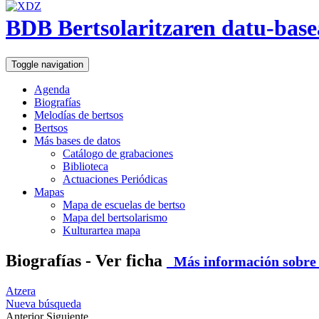
BDB Bertsolaritzaren datu-base
Toggle navigation
Agenda
Biografías
Melodías de bertsos
Bertsos
Más bases de datos
Catálogo de grabaciones
Biblioteca
Actuaciones Periódicas
Mapas
Mapa de escuelas de bertso
Mapa del bertsolarismo
Kulturartea mapa
Biografías - Ver ficha
Más información sobre e
Atzera
Nueva búsqueda
Anterior
Siguiente