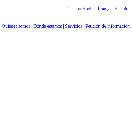
Euskara
English
Français
Español
Quiénes somos
|
Dónde estamos
|
Servicios
|
Petición de información