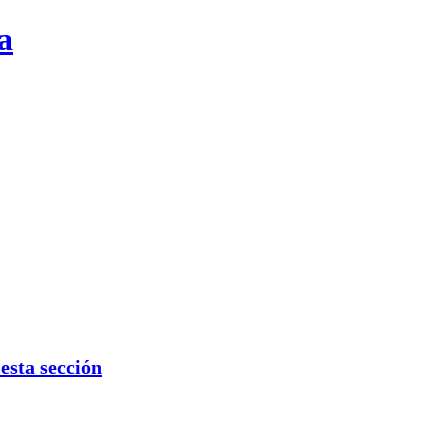
a
sta sección