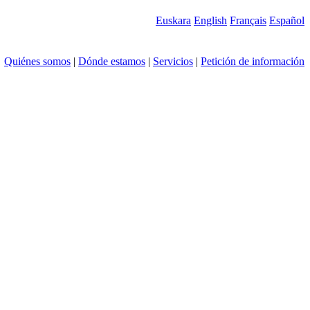
Euskara
English
Français
Español
Quiénes somos
|
Dónde estamos
|
Servicios
|
Petición de información