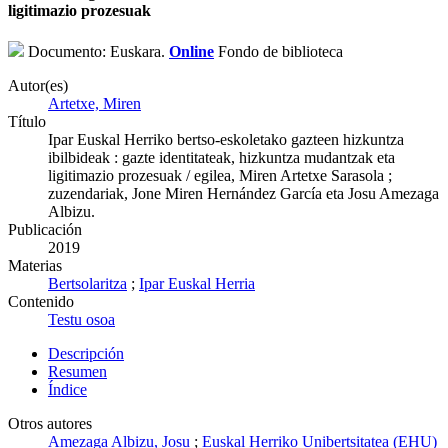
ligitimazio prozesuak
Documento: Euskara.
Online
Fondo de biblioteca
Autor(es)
Artetxe, Miren
Título
Ipar Euskal Herriko bertso-eskoletako gazteen hizkuntza
ibilbideak : gazte identitateak, hizkuntza mudantzak eta
ligitimazio prozesuak / egilea, Miren Artetxe Sarasola ;
zuzendariak, Jone Miren Hernández García eta Josu Amezaga
Albizu.
Publicación
2019
Materias
Bertsolaritza
;
Ipar Euskal Herria
Contenido
Testu osoa
Descripción
Resumen
Índice
Otros autores
Amezaga Albizu, Josu
;
Euskal Herriko Unibertsitatea (EHU)