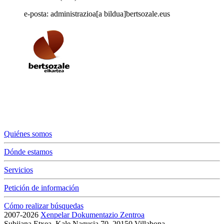
e-posta: administrazioa[a bildua]bertsozale.eus
Quiénes somos
Dónde estamos
Servicios
Petición de información
Cómo realizar búsquedas
2007-2026
Xenpelar Dokumentazio Zentroa
Subijana Etxea. Kale Nagusia 70. 20150 Villabona