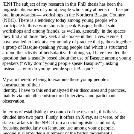
[EN] The subject of my research in this PhD thesis has been the
linguistic itineraries of young people who study at bertso — basque
oral improvisation— workshops in the Northern Basque Country
(NBC). There is a tendency today among young people who
participate in those workshops to speak Basque, both at said
workshops and among friends, as well as, generally, in the spaces
they find and those they seek and choose in their lives. Hence, I
have wanted to look at a community of practice that gathers together
a group of Basque-speaking young people and which is structured
around the activity of bertsolaritza. In doing so, I have inverted the
question that is usually posed about the use of Basque among young
speakers (“Why don’t young people speak Basque?”), asking
instead — why do young people speak Basque?
My aim therefore being to examine these young people’s
construction of their
identity, I have to this end analyzed their discourses and practices,
mainly via indepth semistructured interviews and participant
observation.
In terms of establishing the context of the research, this thesis is
divided into two parts. Firstly, it offers an X-ray, as it were, of the
state of affairs in the NBC from a sociolinguistic standpoint,
focusing particularly on language use among young people.
Secondly, it provides a summary of the bertso movement’s