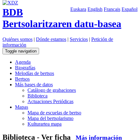
BDB
Euskara
English
Français
Español
Bertsolaritzaren datu-basea
Quiénes somos
|
Dónde estamos
|
Servicios
|
Petición de
información
Toggle navigation
Agenda
Biografías
Melodías de bertsos
Bertsos
Más bases de datos
Catálogo de grabaciones
Biblioteca
Actuaciones Periódicas
Mapas
Mapa de escuelas de bertso
Mapa del bertsolarismo
Kulturartea mapa
Biblioteca - Ver ficha
Más información