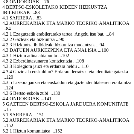
3.8 ONDORIOAK ...76
4 BERTSO-ESKOLETAKO KIDEEN HIZKUNTZA
IBILBIDEAK ...83
4.1 SARRERA ...83
4.2 AURREKARIAK ETA MARKO TEORIKO-ANALITIKOA
...84
4.2.1 Ezagutzatik erabilerarako tartea. Angelu itsu bat. ...84
4.2.2 Gazteak eta hizkuntza ...90
4.2.3 Hizkuntza ibilbideak, hizkuntza mudantzak ...94
4.3 DATUEN AURKEZPENA ETA ANALISIA ...100
4.3.1 Hiztun adina abiapuntu ...102
4.3.2 Ezberdintasunaren kontzientzia ...108
4.3.3 Kolegiora jauzi eta erdarara heldu ...110
4.3.4 Gazte ala euskaldun? Erdarara lerratzea eta identitate gatazka
...120
4.3.5 Lizeora jauzia eta euskaldun eta gazte identitatearen eraikuntza
...124
4.3.6 Bertso-eskola zubi ...130
4.4 ONDORIOAK ...141
5 GAZTEEN BERTSO-ESKOLA JARDUERA KOMUNITATE
...151
5.1 SARRERA ...151
5.2 AURREKARIAK ETA MARKO TEORIKO-ANALITIKOA
...152
5.2.1 Hiztun komunitatea ...152