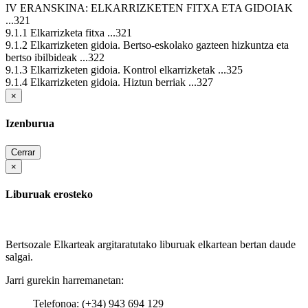
IV ERANSKINA: ELKARRIZKETEN FITXA ETA GIDOIAK
...321
9.1.1 Elkarrizketa fitxa ...321
9.1.2 Elkarrizketen gidoia. Bertso-eskolako gazteen hizkuntza eta
bertso ibilbideak ...322
9.1.3 Elkarrizketen gidoia. Kontrol elkarrizketak ...325
9.1.4 Elkarrizketen gidoia. Hiztun berriak ...327
×
Izenburua
Cerrar
×
Liburuak erosteko
Bertsozale Elkarteak argitaratutako liburuak elkartean bertan daude
salgai.
Jarri gurekin harremanetan:
Telefonoa: (+34) 943 694 129