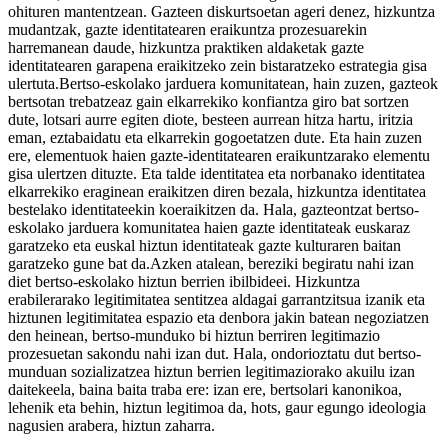
ohituren mantentzean. Gazteen diskurtsoetan ageri denez, hizkuntza
mudantzak, gazte identitatearen eraikuntza prozesuarekin
harremanean daude, hizkuntza praktiken aldaketak gazte
identitatearen garapena eraikitzeko zein bistaratzeko estrategia gisa
ulertuta.Bertso-eskolako jarduera komunitatean, hain zuzen, gazteok
bertsotan trebatzeaz gain elkarrekiko konfiantza giro bat sortzen
dute, lotsari aurre egiten diote, besteen aurrean hitza hartu, iritzia
eman, eztabaidatu eta elkarrekin gogoetatzen dute. Eta hain zuzen
ere, elementuok haien gazte-identitatearen eraikuntzarako elementu
gisa ulertzen dituzte. Eta talde identitatea eta norbanako identitatea
elkarrekiko eraginean eraikitzen diren bezala, hizkuntza identitatea
bestelako identitateekin koeraikitzen da. Hala, gazteontzat bertso-
eskolako jarduera komunitatea haien gazte identitateak euskaraz
garatzeko eta euskal hiztun identitateak gazte kulturaren baitan
garatzeko gune bat da.Azken atalean, bereziki begiratu nahi izan
diet bertso-eskolako hiztun berrien ibilbideei. Hizkuntza
erabilerarako legitimitatea sentitzea aldagai garrantzitsua izanik eta
hiztunen legitimitatea espazio eta denbora jakin batean negoziatzen
den heinean, bertso-munduko bi hiztun berriren legitimazio
prozesuetan sakondu nahi izan dut. Hala, ondorioztatu dut bertso-
munduan sozializatzea hiztun berrien legitimaziorako akuilu izan
daitekeela, baina baita traba ere: izan ere, bertsolari kanonikoa,
lehenik eta behin, hiztun legitimoa da, hots, gaur egungo ideologia
nagusien arabera, hiztun zaharra.