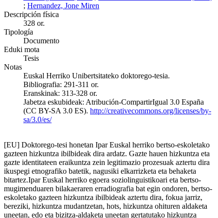
;
Hernandez, Jone Miren
Descripción física
328 or.
Tipología
Documento
Eduki mota
Tesis
Notas
Euskal Herriko Unibertsitateko doktorego-tesia.
Bibliografia: 291-311 or.
Eranskinak: 313-328 or.
Jabetza eskubideak: Atribución-CompartirIgual 3.0 España
(CC BY-SA 3.0 ES).
http://creativecommons.org/licenses/by-
sa/3.0/es/
[EU] Doktorego-tesi honetan Ipar Euskal herriko bertso-eskoletako
gazteen hizkuntza ibilbideak dira ardatz. Gazte hauen hizkuntza eta
gazte identitateen eraikuntza zein legitimazio prozesuak aztertu dira
ikuspegi etnografiko batetik, nagusiki elkarrizketa eta behaketa
bitartez.Ipar Euskal herriko egoera soziolinguistikoari eta bertso-
mugimenduaren bilakaeraren erradiografia bat egin ondoren, bertso-
eskoletako gazteen hizkuntza ibilbideak aztertu dira, fokua jarriz,
bereziki, hizkuntza mudantzetan, hots, hizkuntza ohituren aldaketa
uneetan, edo eta bizitza-aldaketa uneetan gertatutako hizkuntza