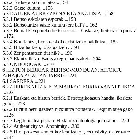
5.2.2 Jarduera komunitatea ...154
5.2.3 Gazte kultura ...156
5.3 DATUEN AURKEZPENA ETA ANALISIA ...158
5.3.1 Bertso-eskolaren esporak ...158
5.3.2 Bertsolaritza gazte kultura (ere bai)? ...162
5.3.3 Bernat Etxepareko bertso-eskola. Euskaraz, bertsoz eta prosaz
...172
5.3.4 Konfiantza, bertso-eskola existitzeko baldintza ...183
5.3.5 Hitza hartzen, lotsa galtzen ...193
5.3.6 Zer pentsatzen dut nik? ...196
5.3.7 Ekintzailetza. Badezakegu, badezaket ...204
5.4 ONDORIOAK ...210
6 HIZTUN BERRIAK BERTSO-MUNDUAN. AITORTU
A(HA)LA AUZITAN JARRI? ...221
6.1 SARRERA ...221
6.2 AURREKARIAK ETA MARKO TEORIKO-ANALITIKOA
...223
6.2.1 Euskara eta hiztun berriak. Estrategikotasun handia, ikerketa
gutxi ...223
6.2.2 Hiztun berri gazteen hizkuntza portaerak. Legitimitatea gako
...226
6.2.3 Legitimitatea jokoan: Hizkuntza Ideologia joko-arau ...229
6.2.4 Authenticity vs. Anonimity ...230
6.2.5 Hiru prozesu semiotiko: iconization, recursivity, eta erasure
...234