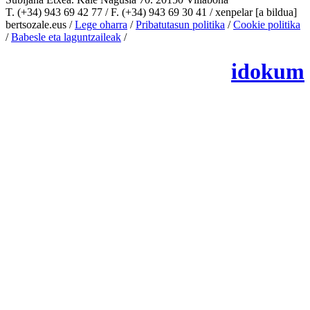
T. (+34) 943 69 42 77 / F. (+34) 943 69 30 41 / xenpelar [a bildua]
bertsozale.eus /
Lege oharra
/
Pribatutasun politika
/
Cookie politika
/
Babesle eta laguntzaileak
/
Cambiar la configuración de las cookies
idokum