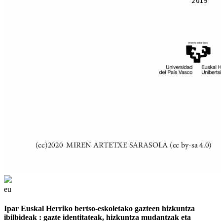
eu
Ipar Euskal Herriko bertso-eskoletako gazteen hizkuntza
ibilbideak : gazte identitateak, hizkuntza mudantzak eta