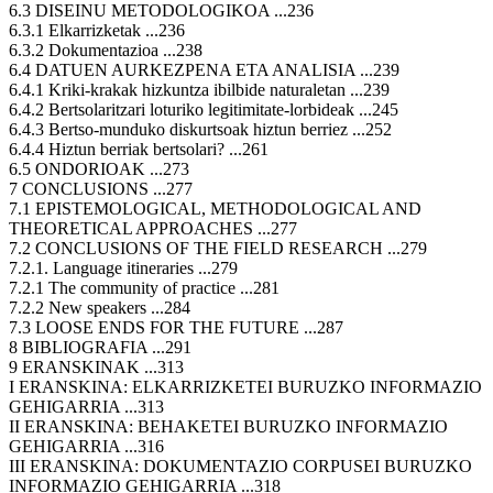
6.3 DISEINU METODOLOGIKOA ...236
6.3.1 Elkarrizketak ...236
6.3.2 Dokumentazioa ...238
6.4 DATUEN AURKEZPENA ETA ANALISIA ...239
6.4.1 Kriki-krakak hizkuntza ibilbide naturaletan ...239
6.4.2 Bertsolaritzari loturiko legitimitate-lorbideak ...245
6.4.3 Bertso-munduko diskurtsoak hiztun berriez ...252
6.4.4 Hiztun berriak bertsolari? ...261
6.5 ONDORIOAK ...273
7 CONCLUSIONS ...277
7.1 EPISTEMOLOGICAL, METHODOLOGICAL AND
THEORETICAL APPROACHES ...277
7.2 CONCLUSIONS OF THE FIELD RESEARCH ...279
7.2.1. Language itineraries ...279
7.2.1 The community of practice ...281
7.2.2 New speakers ...284
7.3 LOOSE ENDS FOR THE FUTURE ...287
8 BIBLIOGRAFIA ...291
9 ERANSKINAK ...313
I ERANSKINA: ELKARRIZKETEI BURUZKO INFORMAZIO
GEHIGARRIA ...313
II ERANSKINA: BEHAKETEI BURUZKO INFORMAZIO
GEHIGARRIA ...316
III ERANSKINA: DOKUMENTAZIO CORPUSEI BURUZKO
INFORMAZIO GEHIGARRIA ...318