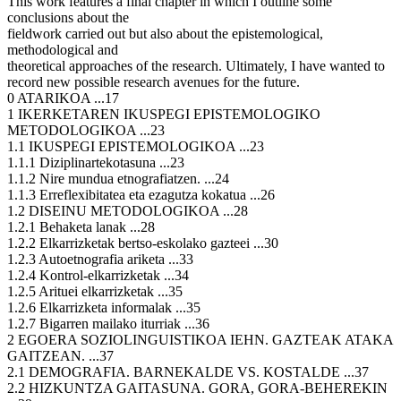
This work features a final chapter in which I outline some
conclusions about the
fieldwork carried out but also about the epistemological,
methodological and
theoretical approaches of the research. Ultimately, I have wanted to
record new possible research avenues for the future.
0 ATARIKOA ...17
1 IKERKETAREN IKUSPEGI EPISTEMOLOGIKO
METODOLOGIKOA ...23
1.1 IKUSPEGI EPISTEMOLOGIKOA ...23
1.1.1 Diziplinartekotasuna ...23
1.1.2 Nire mundua etnografiatzen. ...24
1.1.3 Erreflexibitatea eta ezagutza kokatua ...26
1.2 DISEINU METODOLOGIKOA ...28
1.2.1 Behaketa lanak ...28
1.2.2 Elkarrizketak bertso-eskolako gazteei ...30
1.2.3 Autoetnografia ariketa ...33
1.2.4 Kontrol-elkarrizketak ...34
1.2.5 Arituei elkarrizketak ...35
1.2.6 Elkarrizketa informalak ...35
1.2.7 Bigarren mailako iturriak ...36
2 EGOERA SOZIOLINGUISTIKOA IEHN. GAZTEAK ATAKA
GAITZEAN. ...37
2.1 DEMOGRAFIA. BARNEKALDE VS. KOSTALDE ...37
2.2 HIZKUNTZA GAITASUNA. GORA, GORA-BEHEREKIN