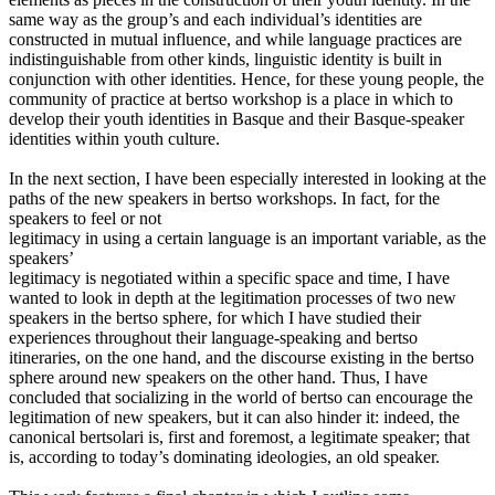
same way as the group’s and each individual’s identities are
constructed in mutual influence, and while language practices are
indistinguishable from other kinds, linguistic identity is built in
conjunction with other identities. Hence, for these young people, the
community of practice at bertso workshop is a place in which to
develop their youth identities in Basque and their Basque-speaker
identities within youth culture.
In the next section, I have been especially interested in looking at the
paths of the new speakers in bertso workshops. In fact, for the
speakers to feel or not
legitimacy in using a certain language is an important variable, as the
speakers’
legitimacy is negotiated within a specific space and time, I have
wanted to look in depth at the legitimation processes of two new
speakers in the bertso sphere, for which I have studied their
experiences throughout their language-speaking and bertso
itineraries, on the one hand, and the discourse existing in the bertso
sphere around new speakers on the other hand. Thus, I have
concluded that socializing in the world of bertso can encourage the
legitimation of new speakers, but it can also hinder it: indeed, the
canonical bertsolari is, first and foremost, a legitimate speaker; that
is, according to today’s dominating ideologies, an old speaker.