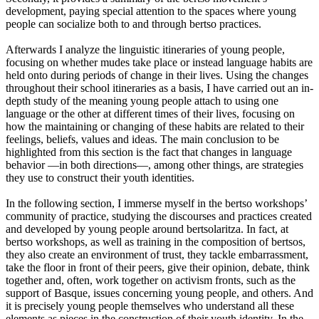
development, paying special attention to the spaces where young
people can socialize both to and through bertso practices.
Afterwards I analyze the linguistic itineraries of young people,
focusing on whether mudes take place or instead language habits are
held onto during periods of change in their lives. Using the changes
throughout their school itineraries as a basis, I have carried out an in-
depth study of the meaning young people attach to using one
language or the other at different times of their lives, focusing on
how the maintaining or changing of these habits are related to their
feelings, beliefs, values and ideas. The main conclusion to be
highlighted from this section is the fact that changes in language
behavior —in both directions—, among other things, are strategies
they use to construct their youth identities.
In the following section, I immerse myself in the bertso workshops’
community of practice, studying the discourses and practices created
and developed by young people around bertsolaritza. In fact, at
bertso workshops, as well as training in the composition of bertsos,
they also create an environment of trust, they tackle embarrassment,
take the floor in front of their peers, give their opinion, debate, think
together and, often, work together on activism fronts, such as the
support of Basque, issues concerning young people, and others. And
it is precisely young people themselves who understand all these
elements as pieces in the construction of their youth identity. In the