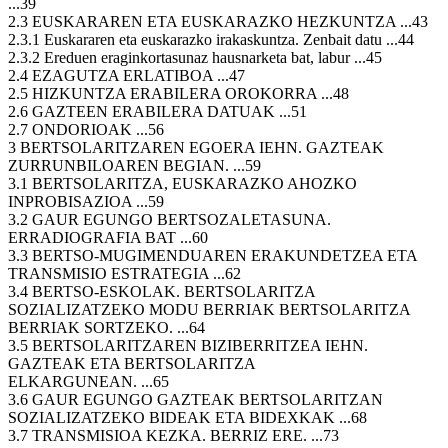
...39
2.3 EUSKARAREN ETA EUSKARAZKO HEZKUNTZA ...43
2.3.1 Euskararen eta euskarazko irakaskuntza. Zenbait datu ...44
2.3.2 Ereduen eraginkortasunaz hausnarketa bat, labur ...45
2.4 EZAGUTZA ERLATIBOA ...47
2.5 HIZKUNTZA ERABILERA OROKORRA ...48
2.6 GAZTEEN ERABILERA DATUAK ...51
2.7 ONDORIOAK ...56
3 BERTSOLARITZAREN EGOERA IEHN. GAZTEAK
ZURRUNBILOAREN BEGIAN. ...59
3.1 BERTSOLARITZA, EUSKARAZKO AHOZKO
INPROBISAZIOA ...59
3.2 GAUR EGUNGO BERTSOZALETASUNA.
ERRADIOGRAFIA BAT ...60
3.3 BERTSO-MUGIMENDUAREN ERAKUNDETZEA ETA
TRANSMISIO ESTRATEGIA ...62
3.4 BERTSO-ESKOLAK. BERTSOLARITZA
SOZIALIZATZEKO MODU BERRIAK BERTSOLARITZA
BERRIAK SORTZEKO. ...64
3.5 BERTSOLARITZAREN BIZIBERRITZEA IEHN.
GAZTEAK ETA BERTSOLARITZA
ELKARGUNEAN. ...65
3.6 GAUR EGUNGO GAZTEAK BERTSOLARITZAN
SOZIALIZATZEKO BIDEAK ETA BIDEXKAK ...68
3.7 TRANSMISIOA KEZKA. BERRIZ ERE. ...73