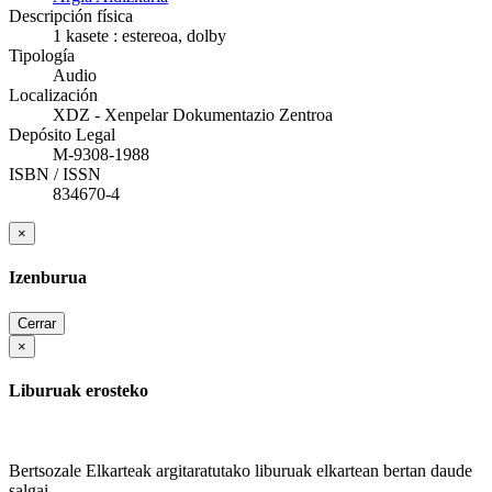
Descripción física
1 kasete : estereoa, dolby
Tipología
Audio
Localización
XDZ - Xenpelar Dokumentazio Zentroa
Depósito Legal
M-9308-1988
ISBN / ISSN
834670-4
×
Izenburua
Cerrar
×
Liburuak erosteko
Bertsozale Elkarteak argitaratutako liburuak elkartean bertan daude
salgai.