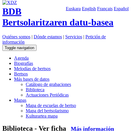
BDB
Euskara
English
Français
Español
Bertsolaritzaren datu-basea
Quiénes somos
|
Dónde estamos
|
Servicios
|
Petición de
información
Toggle navigation
Agenda
Biografías
Melodías de bertsos
Bertsos
Más bases de datos
Catálogo de grabaciones
Biblioteca
Actuaciones Periódicas
Mapas
Mapa de escuelas de bertso
Mapa del bertsolarismo
Kulturartea mapa
Biblioteca - Ver ficha
Más información