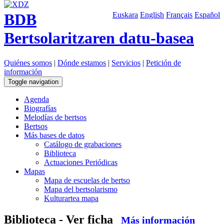
BDB
Euskara
English
Français
Español
Bertsolaritzaren datu-basea
Quiénes somos
|
Dónde estamos
|
Servicios
|
Petición de
información
Toggle navigation
Agenda
Biografías
Melodías de bertsos
Bertsos
Más bases de datos
Catálogo de grabaciones
Biblioteca
Actuaciones Periódicas
Mapas
Mapa de escuelas de bertso
Mapa del bertsolarismo
Kulturartea mapa
Biblioteca - Ver ficha
Más información