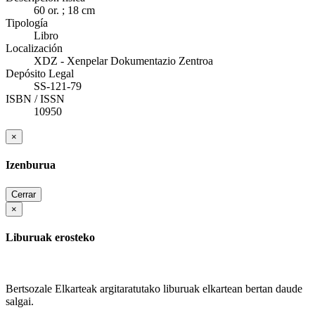
60 or. ; 18 cm
Tipología
Libro
Localización
XDZ - Xenpelar Dokumentazio Zentroa
Depósito Legal
SS-121-79
ISBN / ISSN
10950
×
Izenburua
Cerrar
×
Liburuak erosteko
Bertsozale Elkarteak argitaratutako liburuak elkartean bertan daude
salgai.