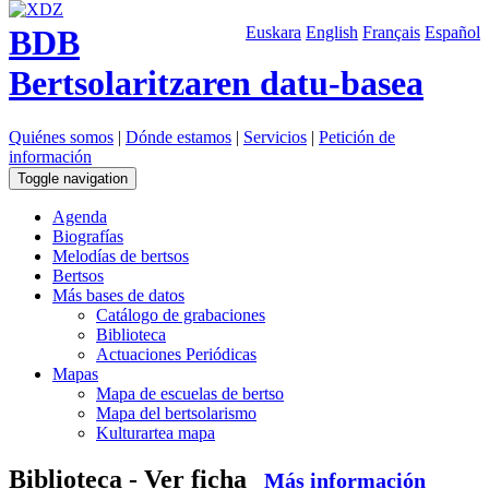
BDB
Euskara
English
Français
Español
Bertsolaritzaren datu-basea
Quiénes somos
|
Dónde estamos
|
Servicios
|
Petición de
información
Toggle navigation
Agenda
Biografías
Melodías de bertsos
Bertsos
Más bases de datos
Catálogo de grabaciones
Biblioteca
Actuaciones Periódicas
Mapas
Mapa de escuelas de bertso
Mapa del bertsolarismo
Kulturartea mapa
Biblioteca - Ver ficha
Más información