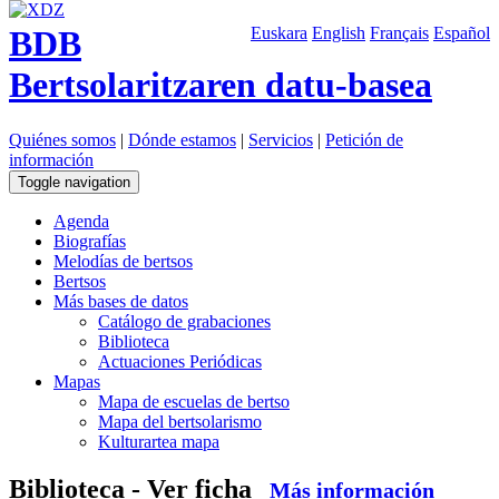
BDB
Euskara
English
Français
Español
Bertsolaritzaren datu-basea
Quiénes somos
|
Dónde estamos
|
Servicios
|
Petición de
información
Toggle navigation
Agenda
Biografías
Melodías de bertsos
Bertsos
Más bases de datos
Catálogo de grabaciones
Biblioteca
Actuaciones Periódicas
Mapas
Mapa de escuelas de bertso
Mapa del bertsolarismo
Kulturartea mapa
Biblioteca - Ver ficha
Más información