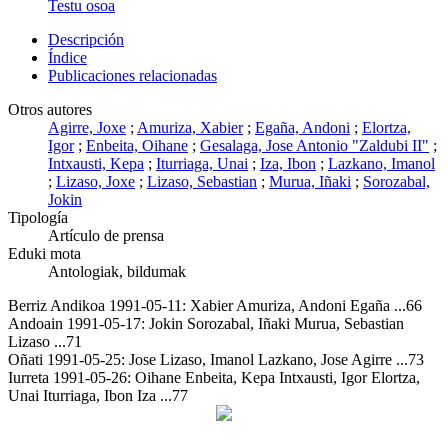
Testu osoa
Descripción
Índice
Publicaciones relacionadas
Otros autores
Agirre, Joxe
;
Amuriza, Xabier
;
Egaña, Andoni
;
Elortza,
Igor
;
Enbeita, Oihane
;
Gesalaga, Jose Antonio "Zaldubi II"
;
Intxausti, Kepa
;
Iturriaga, Unai
;
Iza, Ibon
;
Lazkano, Imanol
;
Lizaso, Joxe
;
Lizaso, Sebastian
;
Murua, Iñaki
;
Sorozabal,
Jokin
Tipología
Artículo de prensa
Eduki mota
Antologiak, bildumak
Berriz Andikoa 1991-05-11: Xabier Amuriza, Andoni Egaña ...66
Andoain 1991-05-17: Jokin Sorozabal, Iñaki Murua, Sebastian
Lizaso ...71
Oñati 1991-05-25: Jose Lizaso, Imanol Lazkano, Jose Agirre ...73
Iurreta 1991-05-26: Oihane Enbeita, Kepa Intxausti, Igor Elortza,
Unai Iturriaga, Ibon Iza ...77