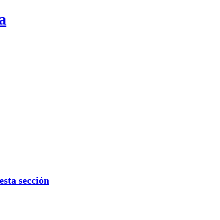
a
sta sección