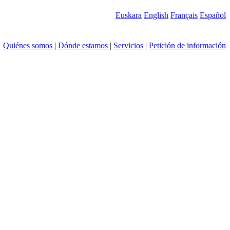
Euskara
English
Français
Español
Quiénes somos
|
Dónde estamos
|
Servicios
|
Petición de información