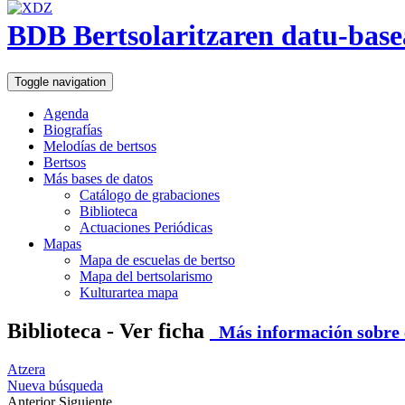
BDB Bertsolaritzaren datu-base
Toggle navigation
Agenda
Biografías
Melodías de bertsos
Bertsos
Más bases de datos
Catálogo de grabaciones
Biblioteca
Actuaciones Periódicas
Mapas
Mapa de escuelas de bertso
Mapa del bertsolarismo
Kulturartea mapa
Biblioteca - Ver ficha
Más información sobre e
Atzera
Nueva búsqueda
Anterior
Siguiente