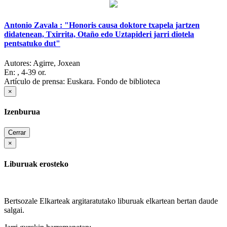
Antonio Zavala : "Honoris causa doktore txapela jartzen
didatenean, Txirrita, Otaño edo Uztapideri jarri diotela
pentsatuko dut"
Autores:
Agirre, Joxean
En:
, 4-39 or.
Artículo de prensa: Euskara. Fondo de biblioteca
×
Izenburua
Cerrar
×
Liburuak erosteko
Bertsozale Elkarteak argitaratutako liburuak elkartean bertan daude
salgai.