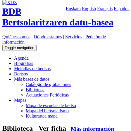
BDB
Euskara
English
Français
Español
Bertsolaritzaren datu-basea
Quiénes somos
|
Dónde estamos
|
Servicios
|
Petición de
información
Toggle navigation
Agenda
Biografías
Melodías de bertsos
Bertsos
Más bases de datos
Catálogo de grabaciones
Biblioteca
Actuaciones Periódicas
Mapas
Mapa de escuelas de bertso
Mapa del bertsolarismo
Kulturartea mapa
Biblioteca - Ver ficha
Más información