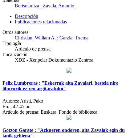
Materias
Bertsolaritza
;
Zavala, Antonio
Descripción
Publicaciones relacionadas
Otros autores
Christian, William A.
;
Garzia, Txema
Tipología
Artículo de prensa
Localización
XDZ - Xenpelar Dokumentazio Zentroa
Felix Lumbreras : "Eskerrak aita Zavalari, bestela nire
libururik ez zen argitaratuko"
Autores:
Aristi, Pako
En:
, 42-45 or.
Artículo de prensa: Euskara. Fondo de biblioteca
Gotzon Garate : "Azkueren ondoren, aita Zavalak egin du
lanik gehiena"