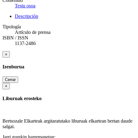
Contenido
Testu osoa
Descripción
Tipología
Artículo de prensa
ISBN / ISSN
1137-2486
×
Izenburua
Cerrar
×
Liburuak erosteko
Bertsozale Elkarteak argitaratutako liburuak elkartean bertan daude
salgai.
Jarri gurekin harremanetan: