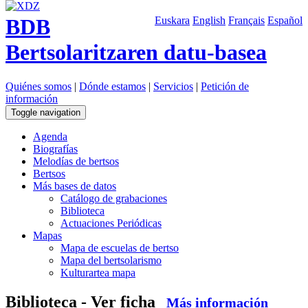
BDB
Euskara
English
Français
Español
Bertsolaritzaren datu-basea
Quiénes somos
|
Dónde estamos
|
Servicios
|
Petición de
información
Toggle navigation
Agenda
Biografías
Melodías de bertsos
Bertsos
Más bases de datos
Catálogo de grabaciones
Biblioteca
Actuaciones Periódicas
Mapas
Mapa de escuelas de bertso
Mapa del bertsolarismo
Kulturartea mapa
Biblioteca - Ver ficha
Más información