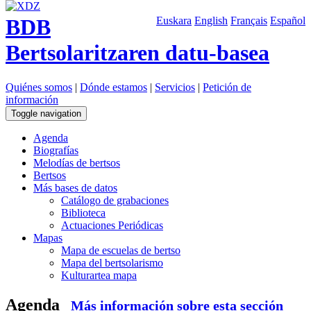
BDB
Euskara
English
Français
Español
Bertsolaritzaren datu-basea
Quiénes somos
|
Dónde estamos
|
Servicios
|
Petición de
información
Toggle navigation
Agenda
Biografías
Melodías de bertsos
Bertsos
Más bases de datos
Catálogo de grabaciones
Biblioteca
Actuaciones Periódicas
Mapas
Mapa de escuelas de bertso
Mapa del bertsolarismo
Kulturartea mapa
Agenda
Más información sobre esta sección