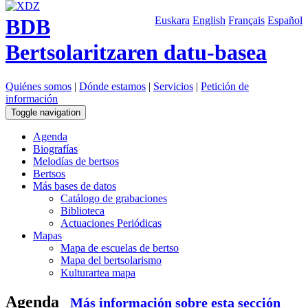
BDB
Euskara
English
Français
Español
Bertsolaritzaren datu-basea
Quiénes somos
|
Dónde estamos
|
Servicios
|
Petición de
información
Toggle navigation
Agenda
Biografías
Melodías de bertsos
Bertsos
Más bases de datos
Catálogo de grabaciones
Biblioteca
Actuaciones Periódicas
Mapas
Mapa de escuelas de bertso
Mapa del bertsolarismo
Kulturartea mapa
Agenda
Más información sobre esta sección