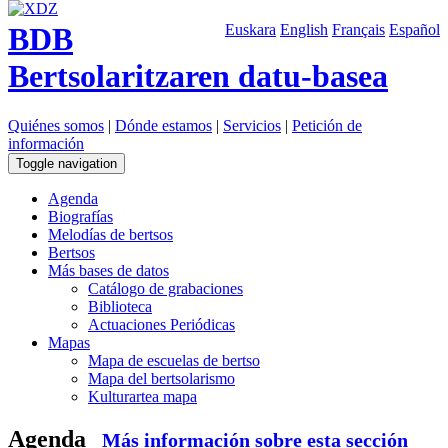
BDB
Euskara
English
Français
Español
Bertsolaritzaren datu-basea
Quiénes somos
|
Dónde estamos
|
Servicios
|
Petición de
información
Toggle navigation
Agenda
Biografías
Melodías de bertsos
Bertsos
Más bases de datos
Catálogo de grabaciones
Biblioteca
Actuaciones Periódicas
Mapas
Mapa de escuelas de bertso
Mapa del bertsolarismo
Kulturartea mapa
Agenda
Más información sobre esta sección