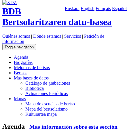
BDB
Euskara
English
Français
Español
Bertsolaritzaren datu-basea
Quiénes somos
|
Dónde estamos
|
Servicios
|
Petición de
información
Toggle navigation
Agenda
Biografías
Melodías de bertsos
Bertsos
Más bases de datos
Catálogo de grabaciones
Biblioteca
Actuaciones Periódicas
Mapas
Mapa de escuelas de bertso
Mapa del bertsolarismo
Kulturartea mapa
Agenda
Más información sobre esta sección