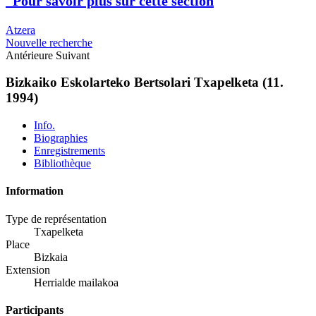
Pour savoir plus sur cette section
Atzera
Nouvelle recherche
Antérieure
Suivant
Bizkaiko Eskolarteko Bertsolari Txapelketa (11.
1994)
Info.
Biographies
Enregistrements
Bibliothèque
Information
Type de représentation
Txapelketa
Place
Bizkaia
Extension
Herrialde mailakoa
Participants