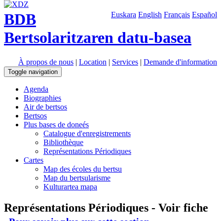
BDB
Euskara
English
Français
Español
Bertsolaritzaren datu-basea
À propos de nous
|
Location
|
Services
|
Demande d'information
Toggle navigation
Agenda
Biographies
Air de bertsos
Bertsos
Plus bases de doneés
Catalogue d'enregistrements
Bibliothèque
Représentations Périodiques
Cartes
Map des écoles du bertsu
Map du bertsularisme
Kulturartea mapa
Représentations Périodiques - Voir fiche