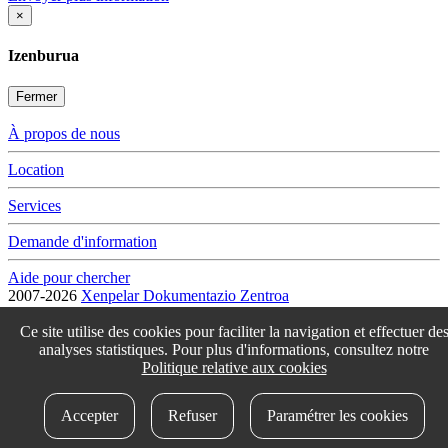
×
Izenburua
Fermer
À propos de nous
Location
Services
Demande d'information
Aide pour chercher
2007-2026
Xenpelar Dokumentazio Zentroa
Subijana Etxea. Kale Nagusia 70. 20150 Villabona
T. (+34) 943 69 42 77 / F. (+34) 943 69 30 41 / xenpelar [a bildua]
Ce site utilise des cookies pour faciliter la navigation et effectuer de
bertsozale.eus /
Lege oharra
/
Pribatutasun politika
/
Cookie politika
analyses statistiques. Pour plus d'informations, consultez notre
/
Babesle eta laguntzaileak
/
Changer les paramétres des cookies
Politique relative aux cookies
idokum
Accepter
Refuser
Paramétrer les cookies