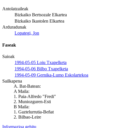
Antolatzaileak
Bizkaiko Bertsozale Elkartea
Bizkaiko Ikastolen Elkartea
Arduradunak
Lopategi, Jon
Faseak
Saioak
1994-05-05 Loiu Txapelketa
1994-05-06 Bilbo Txapelketa
1994-05-09 Gernika-Lumo Eskolartekoa
Sailkapena
A. Bat-Batean:
A Maila:
1. Paia-Alfredo "Fredi"
2. Muniozguren-Esti
B Maila:
1. Gaztelurrutia-Beñat
2. Bilbao-Leire
Informazioa gehitu