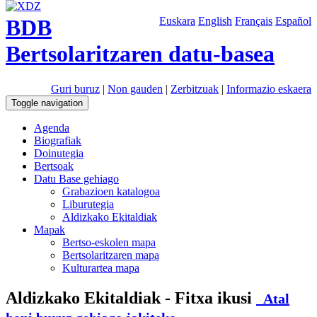
BDB
Euskara
English
Français
Español
Bertsolaritzaren datu-basea
Guri buruz
|
Non gauden
|
Zerbitzuak
|
Informazio eskaera
Toggle navigation
Agenda
Biografiak
Doinutegia
Bertsoak
Datu Base gehiago
Grabazioen katalogoa
Liburutegia
Aldizkako Ekitaldiak
Mapak
Bertso-eskolen mapa
Bertsolaritzaren mapa
Kulturartea mapa
Aldizkako Ekitaldiak - Fitxa ikusi
Atal