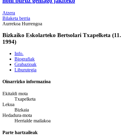
honi buruz gehiago jakiteko
Atzera
Bilaketa berria
Aurrekoa
Hurrengoa
Bizkaiko Eskolarteko Bertsolari Txapelketa (11.
1994)
Info.
Biografiak
Grabazioak
Liburutegia
Oinarrizko informazioa
Ekitaldi mota
Txapelketa
Lekua
Bizkaia
Hedadura-mota
Herrialde mailakoa
Parte hartzaileak