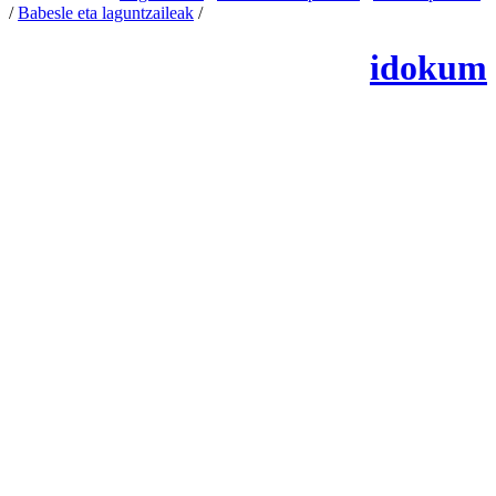
/
Babesle eta laguntzaileak
/
Changer les paramétres des cookies
idokum