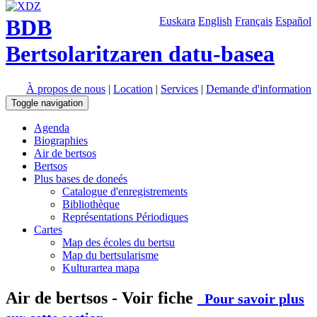
BDB
Euskara
English
Français
Español
Bertsolaritzaren datu-basea
À propos de nous
|
Location
|
Services
|
Demande d'information
Toggle navigation
Agenda
Biographies
Air de bertsos
Bertsos
Plus bases de doneés
Catalogue d'enregistrements
Bibliothèque
Représentations Périodiques
Cartes
Map des écoles du bertsu
Map du bertsularisme
Kulturartea mapa
Air de bertsos - Voir fiche
Pour savoir plus