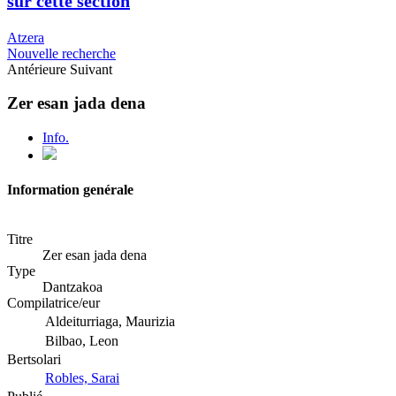
sur cette section
Atzera
Nouvelle recherche
Antérieure
Suivant
Zer esan jada dena
Info.
Information genérale
Titre
Zer esan jada dena
Type
Dantzakoa
Compilatrice/eur
Aldeiturriaga, Maurizia
Bilbao, Leon
Bertsolari
Robles, Sarai