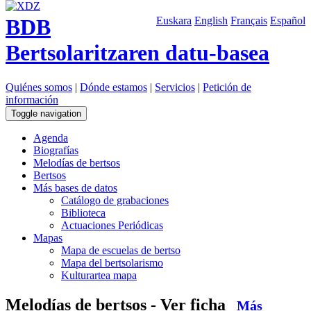
BDB
Euskara
English
Français
Español
Bertsolaritzaren datu-basea
Quiénes somos
|
Dónde estamos
|
Servicios
|
Petición de
información
Toggle navigation
Agenda
Biografías
Melodías de bertsos
Bertsos
Más bases de datos
Catálogo de grabaciones
Biblioteca
Actuaciones Periódicas
Mapas
Mapa de escuelas de bertso
Mapa del bertsolarismo
Kulturartea mapa
Melodías de bertsos - Ver ficha
Más