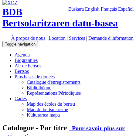
BDB
Euskara
English
Français
Español
Bertsolaritzaren datu-basea
À propos de nous
|
Location
|
Services
|
Demande d'information
Toggle navigation
Agenda
Biographies
Air de bertsos
Bertsos
Plus bases de doneés
Catalogue d'enregistrements
Bibliothèque
Représentations Périodiques
Cartes
Map des écoles du bertsu
Map du bertsularisme
Kulturartea mapa
Catalogue - Par titre
Pour savoir plus sur